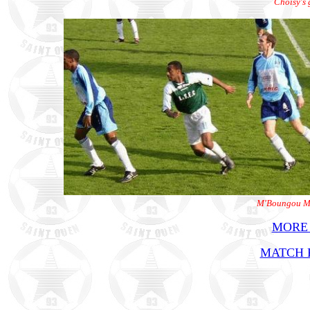
Choisy's 
M'Boungou Ma
MORE
MATCH R