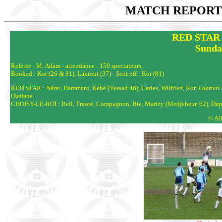
MATCH REPORTS
RED STAR 
Sunda
Referee : M. Adam - attendance : 150 spectateurs;
Booked : Kor (26 & 81), Lakrout (37) - Sent off : Kor (81)
RED STAR : Néret, Hammani, Kébé (Yessad 46), Carles, Wilfried, Kor, Lakrou
Ousfane.
CHOISY-LE-ROI : Bell, Traoré, Compagnon, Bie, Marizy (Medjebeur, 62), Duplan,
© Al