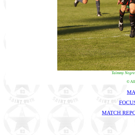
Taïmmy Negrec
© Al
MA
FOCUS
MATCH REPO