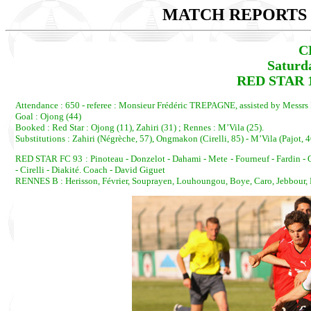
MATCH REPORTS 2
C
Saturd
RED STAR 1
Attendance : 650 - referee : Monsieur Frédéric TREPAGNE, assisted by Mes
Goal : Ojong (44)
Booked : Red Star : Ojong (11), Zahiri (31) ; Rennes : M’Vila (25).
Substitutions : Zahiri (Négrèche, 57), Ongmakon (Cirelli, 85) - M’Vila (Pajot, 
RED STAR FC 93 : Pinoteau - Donzelot - Dahami - Mete - Fourneuf - Fardin - 
- Cirelli - Diakité. Coach - David Giguet
RENNES B : Herisson, Février, Souprayen, Louhoungou, Boye, Caro, Jebbour, M