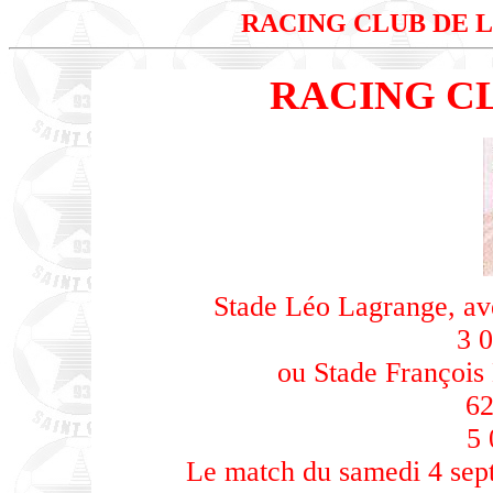
RACING CLUB DE 
RACING CL
Stade Léo Lagrange, av
3 0
ou Stade François
62
5 
Le match du samedi 4 sept