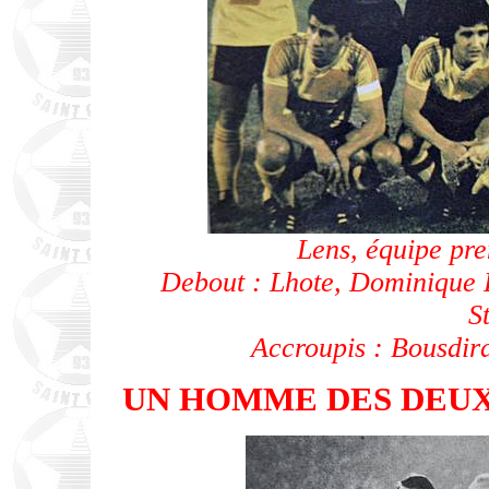
Lens, équipe pr
Debout : Lhote, Dominique L
S
Accroupis : Bousdira
UN HOMME DES DEUX